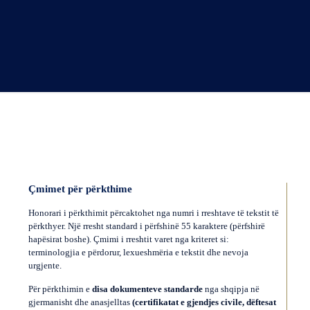
Çmimet për përkthime
Honorari i përkthimit përcaktohet nga numri i rreshtave të tekstit të
përkthyer. Një rresht standard i përfshinë 55 karaktere (përfshirë
hapësirat boshe). Çmimi i rreshtit varet nga kriteret si:
terminologjia e përdorur, lexueshmëria e tekstit dhe nevoja
urgjente.
Për përkthimin e
disa dokumenteve standarde
nga shqipja në
gjermanisht dhe anasjelltas
(certifikatat e gjendjes civile, dëftesat