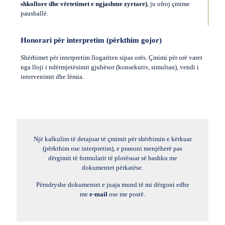
shkollore dhe vërtetimet e ngjashme zyrtare)
, ju ofroj çmime
paushallë.
Honorari për interpretim (përkthim gojor)
Shërbimet për interpretim llogariten sipas orës. Çmimi për orë varet
nga lloji i ndërmjetësimit gjuhësor (konsekutiv, simultan), vendi i
intervenimit dhe lëmia.
Një kalkulim të detajuar të çmimit për shërbimin e kërkuar
(përkthim ose interpretim), e pranoni menjëherë pas
dërgimit të formularit të plotësuar së bashku me
dokumentet përkatëse.
Përndryshe dokumentet e juaja mund të mi dërgoni edhe
me
e-mail
ose me postë.