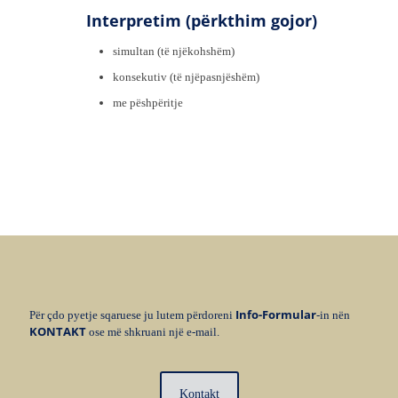
Interpretim (përkthim gojor)
simultan (të njëkohshëm)
konsekutiv (të njëpasnjëshëm)
me pëshpëritje
Info-Formular
Për çdo pyetje sqaruese ju lutem përdoreni
-in nën
KONTAKT
ose më shkruani një
e-mail
.
Kontakt