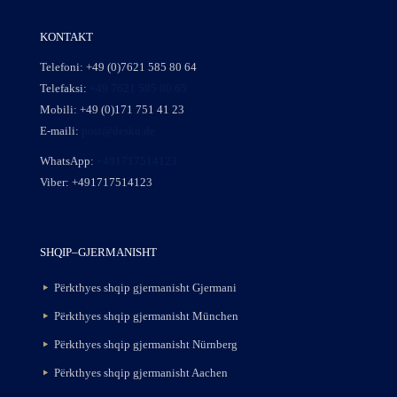
KONTAKT
Telefoni:
+49 (0)7621 585 80 64
Telefaksi:
+49 7621 585 80 65
Mobili:
+49 (0)171 751 41 23
E-maili:
post@desku.de
WhatsApp:
+491717514123
Viber:
+491717514123
SHQIP–GJERMANISHT
Përkthyes shqip gjermanisht Gjermani
Përkthyes shqip gjermanisht München
Përkthyes shqip gjermanisht Nürnberg
Përkthyes shqip gjermanisht Aachen