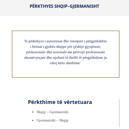
PËRKTHYES SHQIP–GJERMANISHT
Si përkthyes i autorizuar dhe interpret i përgjithshëm
i betuar i gjuhës shqipe për çështje gjyqësore,
prokuroriale dhe noteriale me përvojë profesionale
shumëvjeçare dhe njohuri të thellë të përgjithshme ju
ofroj këto shërbime:
Përkthime të vërtetuara
Shqip – Gjermanisht
Gjermanisht – Shqip